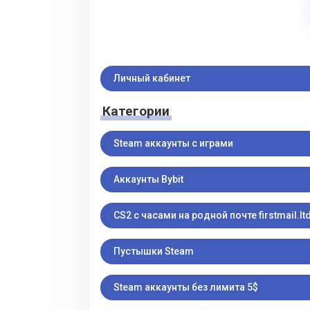
Личный кабинет
Категории
Steam аккаунты с играми
Аккаунты Bybit
CS2 с часами на родной почте firstmail.ltd
Пустышки Steam
Steam аккаунты без лимита 5$