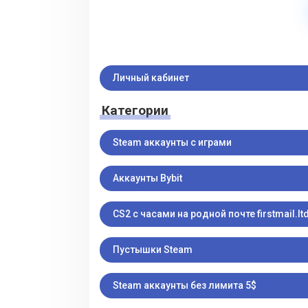
Личный кабинет
Категории
Steam аккаунты с играми
Аккаунты Bybit
CS2 с часами на родной почте firstmail.ltd
Пустышки Steam
Steam аккаунты без лимита 5$