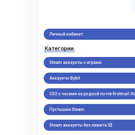
Личный кабинет
Категории
Steam аккаунты с играми
Аккаунты Bybit
CS2 с часами на родной почте firstmail.ltd
Пустышки Steam
Steam аккаунты без лимита 5$