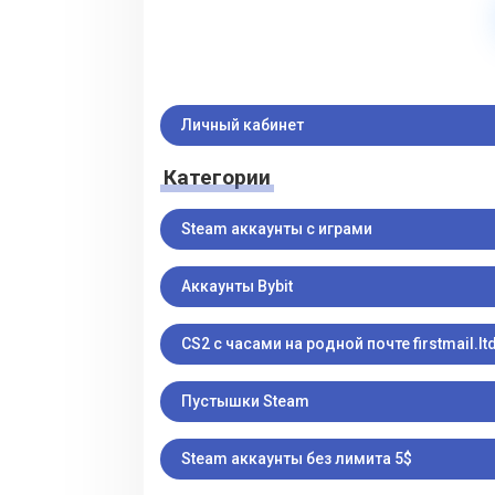
Личный кабинет
Категории
Steam аккаунты с играми
Аккаунты Bybit
CS2 с часами на родной почте firstmail.ltd
Пустышки Steam
Steam аккаунты без лимита 5$