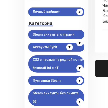
Поч
Ча
Бл
Личный кабинет
Кл
Ба
Категории
Steam аккаунты с играми
Аккаунты Bybit
CS2 с часами на родной почте
firstmail.ltd с КТ
Пустышки Steam
Steam аккаунты без лимита
5$