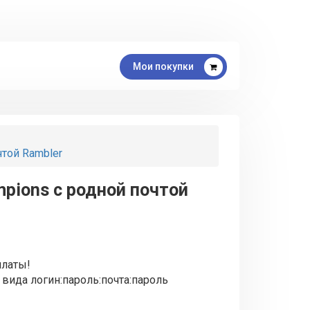
Мои покупки
чтой Rambler
mpions с родной почтой
латы!
 вида логин:пароль:почта:пароль