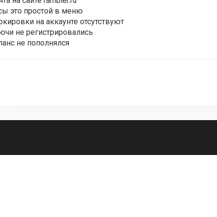
та на сайте rambler.ru
сы это простой в меню
окировки на аккаунте отсутствуют
ючи не регистрировались
ланс не пополнялся