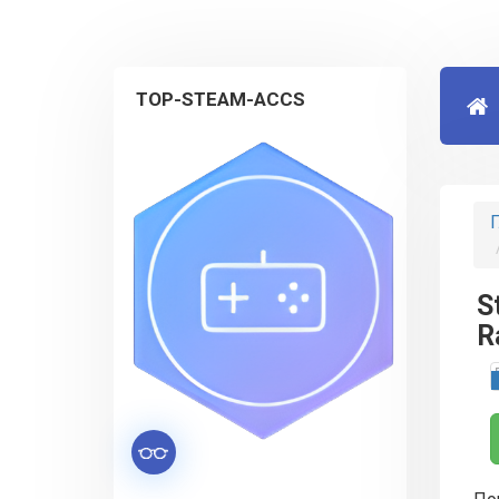
TOP-STEAM-ACCS
Г
S
R