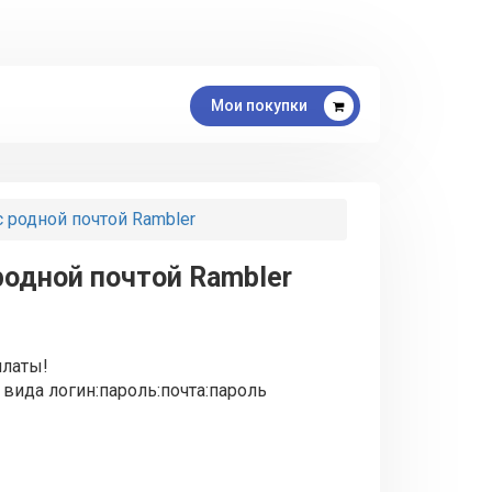
Мои покупки
с родной почтой Rambler
 родной почтой Rambler
латы!
 вида логин:пароль:почта:пароль