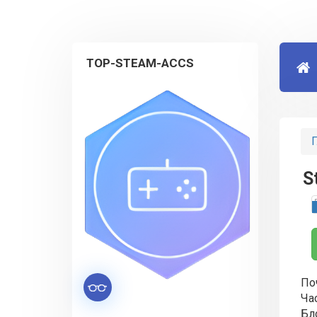
TOP-STEAM-ACCS
Г
S
Поч
Ча
Бл