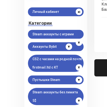
Кл
Ба
Личный кабинет
Категории
Steam аккаунты с играми
Аккаунты Bybit
CS2 с часами на родной почте
firstmail.ltd с КТ
Пустышки Steam
Steam аккаунты без лимита
5$