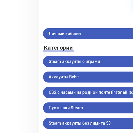
Личный кабинет
Категории
Steam аккаунты с играми
Аккаунты Bybit
CS2 с часами на родной почте firstmail.ltd
Пустышки Steam
Steam аккаунты без лимита 5$