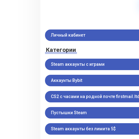
Личный кабинет
Категории
Steam аккаунты с играми
Аккаунты Bybit
CS2 с часами на родной почте firstmail.ltd
Пустышки Steam
Steam аккаунты без лимита 5$