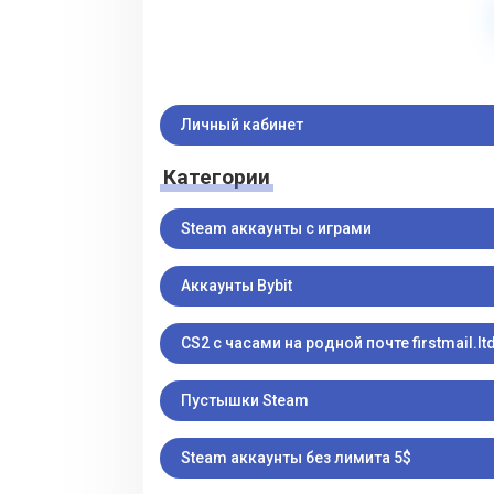
Личный кабинет
Категории
Steam аккаунты с играми
Аккаунты Bybit
CS2 с часами на родной почте firstmail.ltd
Пустышки Steam
Steam аккаунты без лимита 5$