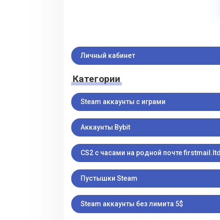
Личный кабинет
Категории
Steam аккаунты с играми
Аккаунты Bybit
CS2 с часами на родной почте firstmail.ltd
Пустышки Steam
Steam аккаунты без лимита 5$