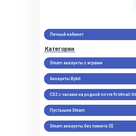
Личный кабинет
Категории
Steam аккаунты с играми
Аккаунты Bybit
CS2 с часами на родной почте firstmail.ltd
Пустышки Steam
Steam аккаунты без лимита 5$