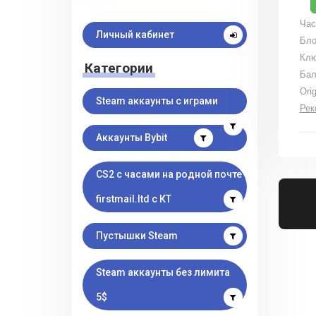
Час
Личный кабинет
Бло
Клю
Категории
Бал
Ori
Steam аккаунты с играми
Рек
Аккаунты Bybit
CS2 с часами на родной почте
firstmail.ltd с КТ
Пустышки Steam
Steam аккаунты без лимита
5$