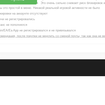
Это очень сильно снижает риск блокировок 
ы это простой в меню. Никакой реальной игровой активности не было
кировки на аккаунте отсутствуют
чи не регистрировались
анс не пополнялся
gin/EA/Ea App не регистрировался и не привязывался
омендация, после покупки не медлить со сменой почты, так как она не в