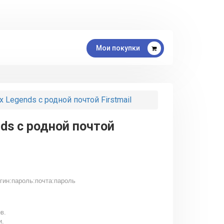
Мои покупки
 Legends с родной почтой Firstmail
nds с родной почтой
гин:пароль:почта:пароль
в.
и.