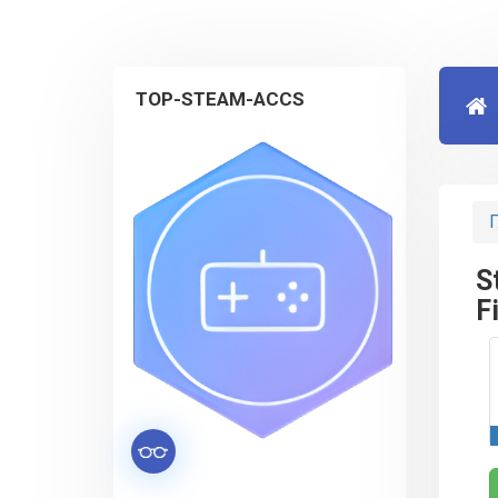
TOP-STEAM-ACCS
Г
S
F