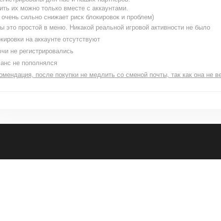
ить их можно только вместе с аккаунтами.
 очень сильно снижает риск блокировок и проблем)
ы это простой в меню. Никакой реальной игровой активности не было
кировки на аккаунте отсутствуют
чи не регистрировались
анс не пополнялся
омендация, после покупки не медлить со сменой почты, так как она не в