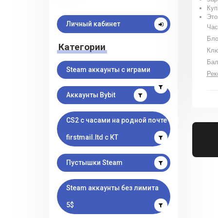
Куп
Это
Личный кабинет
Час
Бло
Категории
Клю
Бал
Steam аккаунты с играми
Рек
Аккаунты Bybit
CS2 с часами на родной почте
firstmail.ltd с КТ
Пустышки Steam
Steam аккаунты без лимита
5$