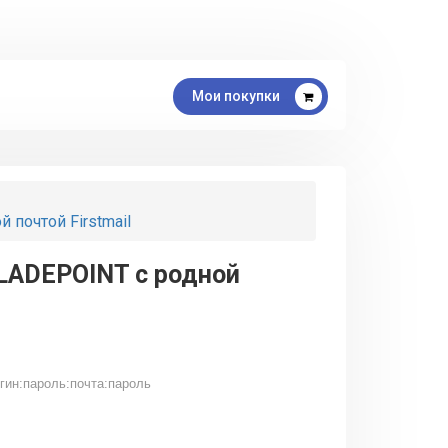
Мои покупки
 почтой Firstmail
BLADEPOINT с родной
гин:пароль:почта:пароль