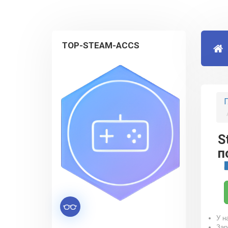
TOP-STEAM-ACCS
Г
S
п
У н
Зар