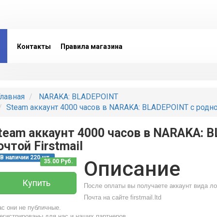
Контакты
Правила магазина
лавная
NARAKA: BLADEPOINT
Steam аккаунт 4000 часов в NARAKA: BLADEPOINT с родной
team аккаунт 4000 часов в NARAKA: 
очтой Firstmail
В наличии 220 шт.
Описание
35.00 Руб.
Купить
После оплаты вы получаете аккаунт вида ло
Почта на сайте firstmail.ltd
ас они не публичные.
егистрированы для нас и наших партнеров.