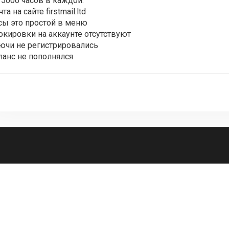
 5000 часов в каждой.
та на сайте firstmail.ltd
сы это простой в меню
окировки на аккаунте отсутствуют
ючи не регистрировались
ланс не пополнялся