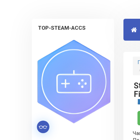
TOP-STEAM-ACCS
Г
S
F
Час