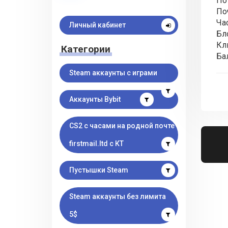
По
Поч
Ча
Личный кабинет
Бл
Кл
Категории
Ба
Steam аккаунты с играми
Аккаунты Bybit
CS2 с часами на родной почте
firstmail.ltd с КТ
Пустышки Steam
Steam аккаунты без лимита
5$