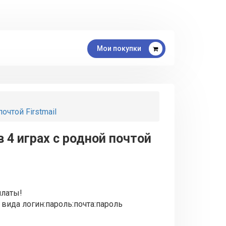
Мои покупки
очтой Firstmail
 4 играх с родной почтой
латы!
 вида логин:пароль:почта:пароль