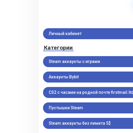
Личный кабинет
Категории
Steam аккаунты с играми
Аккаунты Bybit
CS2 с часами на родной почте firstmail.ltd
Пустышки Steam
Steam аккаунты без лимита 5$