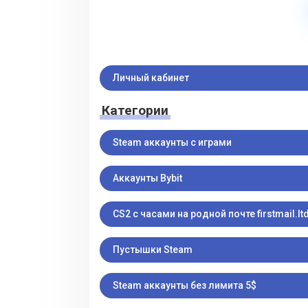
Личный кабинет
Категории
Steam аккаунты с играми
Аккаунты Bybit
CS2 с часами на родной почте firstmail.ltd
Пустышки Steam
Steam аккаунты без лимита 5$