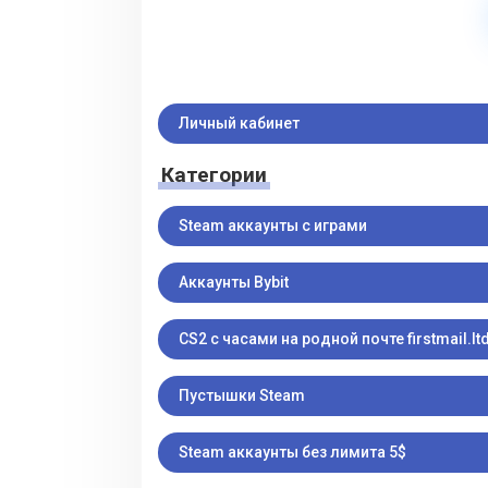
Личный кабинет
Категории
Steam аккаунты с играми
Аккаунты Bybit
CS2 с часами на родной почте firstmail.ltd
Пустышки Steam
Steam аккаунты без лимита 5$